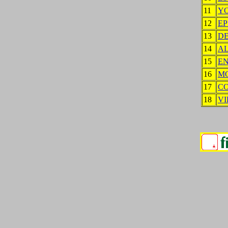
11
Y
12
EP
13
D
14
AL
15
EN
16
M
17
C
18
VI