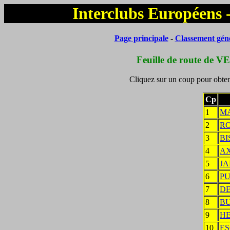
Interclubs Européens 
Page principale
-
Classement gén
Feuille de route de V
Cliquez sur un coup pour obteni
Cp
1
M
2
R
3
BI
4
A
5
JA
6
P
7
D
8
B
9
HE
10
ES