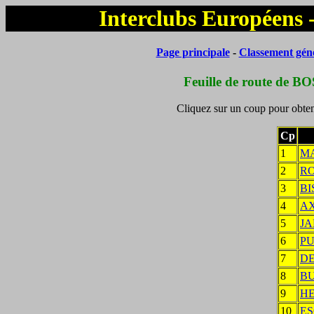
Interclubs Européens 
Page principale
-
Classement gén
Feuille de route de BO
Cliquez sur un coup pour obteni
Cp
1
M
2
R
3
BI
4
A
5
JA
6
P
7
D
8
B
9
HE
10
ES