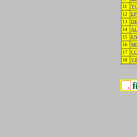
11
Y
12
EP
13
D
14
AL
15
EN
16
M
17
C
18
VI