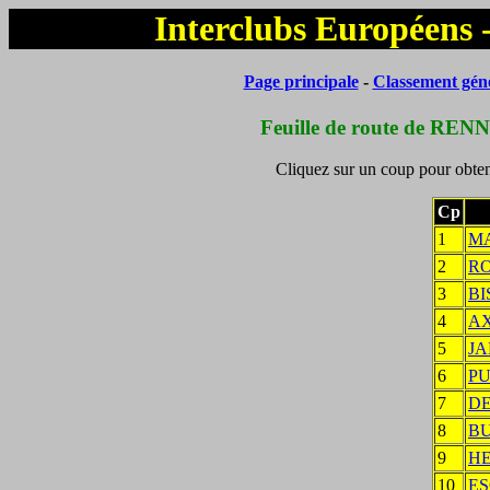
Interclubs Européens 
Page principale
-
Classement gén
Feuille de route de REN
Cliquez sur un coup pour obteni
Cp
1
M
2
R
3
BI
4
A
5
JA
6
P
7
D
8
B
9
HE
10
ES