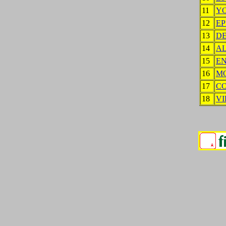
11
Y
12
EP
13
D
14
AL
15
EN
16
M
17
C
18
VI