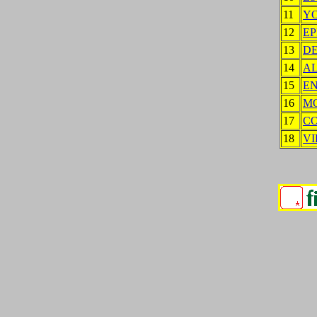
11
Y
12
EP
13
D
14
AL
15
EN
16
M
17
C
18
VI