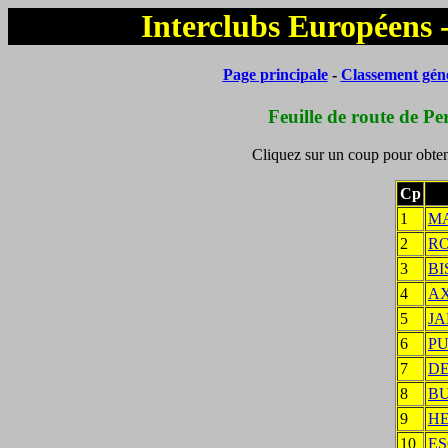
Interclubs Européens 
Page principale
-
Classement gén
Feuille de route de P
Cliquez sur un coup pour obteni
Cp
1
M
2
R
3
BI
4
A
5
JA
6
P
7
D
8
B
9
HE
10
ES