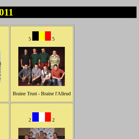
2011
5
5
Braine Trust - Braine l'Alleud
2
2