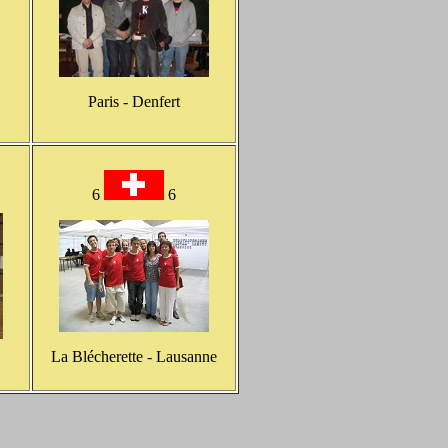
Paris - Denfert
6
6
La Blécherette - Lausanne