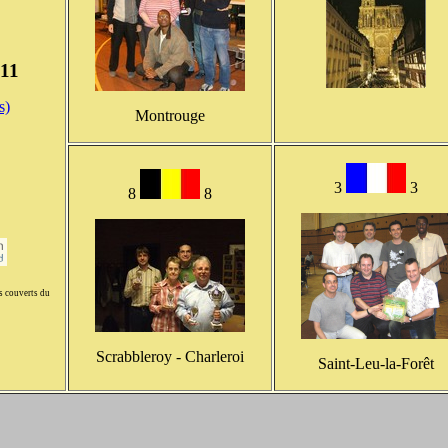
011
s)
Montrouge
3
3
8
8
s couverts du
Scrabbleroy - Charleroi
Saint-Leu-la-Forêt