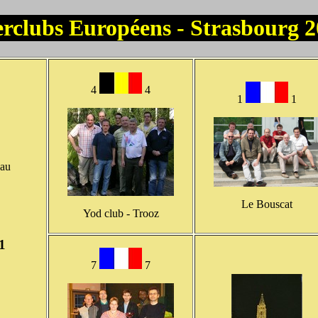
erclubs Européens - Strasbourg 
4
4
1
1
eau
Le Bouscat
Yod club - Trooz
1
7
7